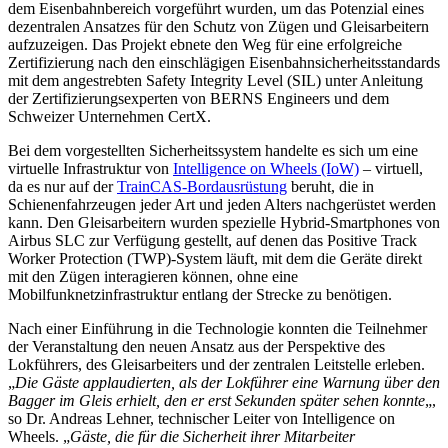
dem Eisenbahnbereich vorgeführt wurden, um das Potenzial eines
dezentralen Ansatzes für den Schutz von Zügen und Gleisarbeitern
aufzuzeigen. Das Projekt ebnete den Weg für eine erfolgreiche
Zertifizierung nach den einschlägigen Eisenbahnsicherheitsstandards
mit dem angestrebten Safety Integrity Level (SIL) unter Anleitung
der Zertifizierungsexperten von BERNS Engineers und dem
Schweizer Unternehmen CertX.
Bei dem vorgestellten Sicherheitssystem handelte es sich um eine
virtuelle Infrastruktur von
Intelligence on Wheels (IoW)
– virtuell,
da es nur auf der
TrainCAS-Bordausrüstung
beruht, die in
Schienenfahrzeugen jeder Art und jeden Alters nachgerüstet werden
kann. Den Gleisarbeitern wurden spezielle Hybrid-Smartphones von
Airbus SLC zur Verfügung gestellt, auf denen das Positive Track
Worker Protection (TWP)-System läuft, mit dem die Geräte direkt
mit den Zügen interagieren können, ohne eine
Mobilfunknetzinfrastruktur entlang der Strecke zu benötigen.
Nach einer Einführung in die Technologie konnten die Teilnehmer
der Veranstaltung den neuen Ansatz aus der Perspektive des
Lokführers, des Gleisarbeiters und der zentralen Leitstelle erleben.
„
Die Gäste applaudierten, als der Lokführer eine Warnung über den
Bagger im Gleis erhielt, den er erst Sekunden später sehen konnte
„,
so Dr. Andreas Lehner, technischer Leiter von Intelligence on
Wheels. „
Gäste, die für die Sicherheit ihrer Mitarbeiter